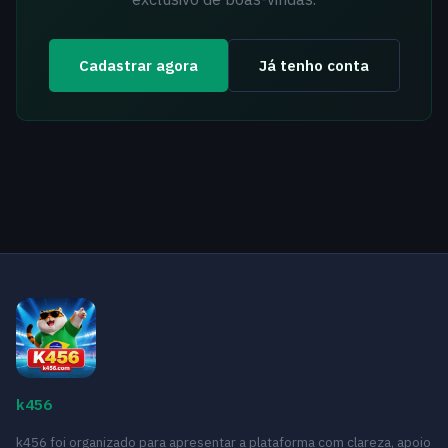
Cadastrar agora
Já tenho conta
k456
k456 foi organizado para apresentar a plataforma com clareza, apoio