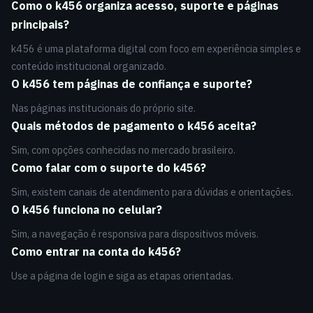
Como o k456 organiza acesso, suporte e páginas
principais?
k456 é uma plataforma digital com foco em experiência simples e
conteúdo institucional organizado.
O k456 tem páginas de confiança e suporte?
Nas páginas institucionais do próprio site.
Quais métodos de pagamento o k456 aceita?
Sim, com opções conhecidas no mercado brasileiro.
Como falar com o suporte do k456?
Sim, existem canais de atendimento para dúvidas e orientações.
O k456 funciona no celular?
Sim, a navegação é responsiva para dispositivos móveis.
Como entrar na conta do k456?
Use a página de login e siga as etapas orientadas.