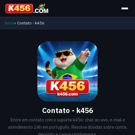
Início
Contato - k456
Contato - k456
Entre em contato com o suporte k456: chat ao vivo, e-mail e
atendimento 24h em português. Resolva dúvidas sobre conta,
depósito e saque rapidamente.