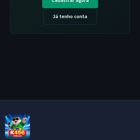
Cadastrar agora
Já tenho conta