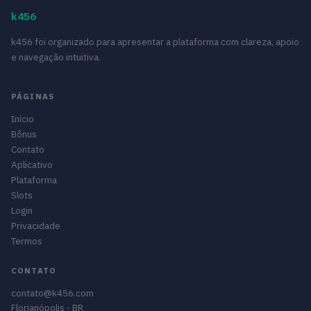
k456
k456 foi organizado para apresentar a plataforma com clareza, apoio
e navegação intuitiva.
PÁGINAS
Início
Bônus
Contato
Aplicativo
Plataforma
Slots
Login
Privacidade
Termos
CONTATO
contato@k456.com
Florianópolis - BR