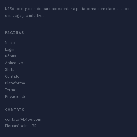
k456 foi organizado para apresentar a plataforma com clareza, apoio
e navegação intuitiva.
PÁGINAS
Início
Login
Bônus
Aplicativo
Slots
Contato
Plataforma
Termos
Privacidade
CONTATO
contato@k456.com
Florianópolis - BR