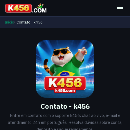
Início
Contato - k456
Contato - k456
Entre em contato com o suporte k456: chat ao vivo, e-mail e
atendimento 24h em português. Resolva dúvidas sobre conta,
depósito e saque rapidamente.