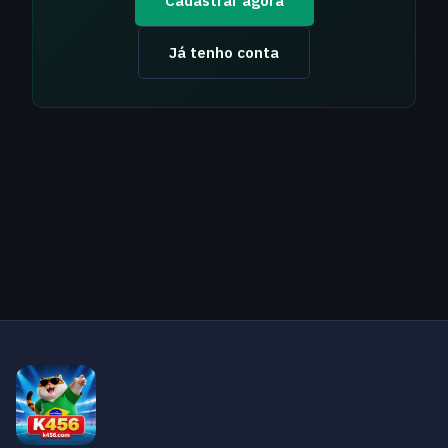
Cadastrar agora
Já tenho conta