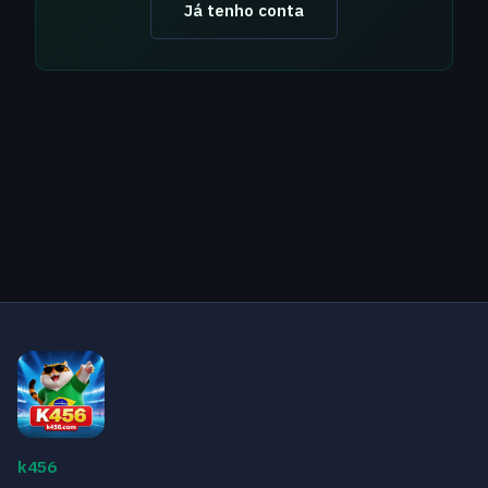
Já tenho conta
k456