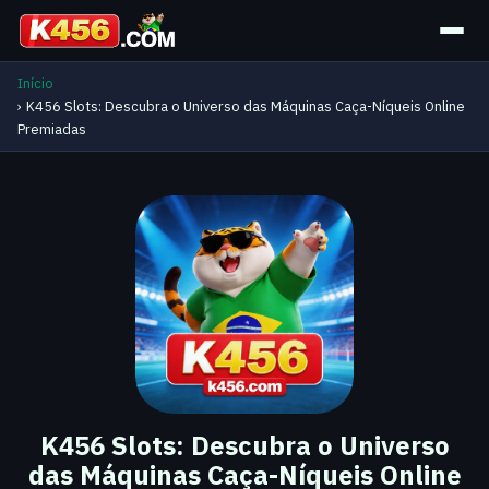
Início
K456 Slots: Descubra o Universo das Máquinas Caça-Níqueis Online
Premiadas
K456 Slots: Descubra o Universo
das Máquinas Caça-Níqueis Online