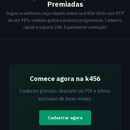
Premiadas
Jogue os melhores caça-níqueis online na K456! Slots com RTP
de até 98%, rodadas grátis e jackpots progressivos. Cadastro
rápido e suporte 24h. Experimente a emoção!
Comece agora na k456
Cadastro gratuito, depósito via PIX e bônus
exclusivo de boas-vindas.
Cadastrar agora